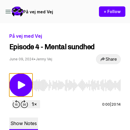
+ Follow
På vej med Vej
På vej med Vej
Episode 4 - Mental sundhed
Share
June 09, 2024
•
Jenny Vej
Use Left/Right to seek, Home/End to jump to st
0:00
|
20:14
Show Notes