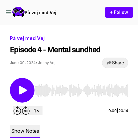
+ Follow
På vej med Vej
På vej med Vej
Episode 4 - Mental sundhed
Share
June 09, 2024
•
Jenny Vej
Use Left/Right to seek, Home/End to jump to st
0:00
|
20:14
Show Notes